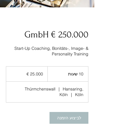
250.000 € GmbH
Start-Up Coaching, Bonitäts-, Image- &
Personality Training
25.000
€
10 שעות
1
25.000 €
0
ש
Thürmchenswall
|
Hansaring,
ע
Köln
|
Köln
ו
ת
לביצוע הזמנה